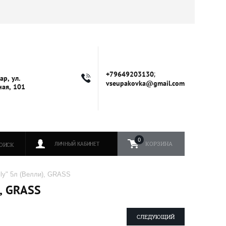
;
+79649203130
ар, ул.
vseupakovka@gmail.com
ая, 101
0
КОРЗИНА
ЛИЧНЫЙ КАБИНЕТ
ОИСК
ly" 5л (Велли), GRASS
, GRASS
СЛЕДУЮЩИЙ