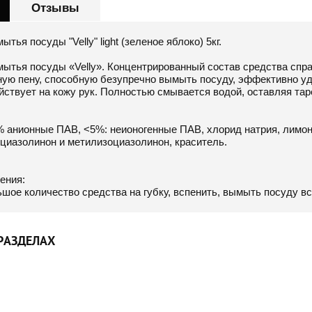
Отзывы
тья посуды "Velly" light (зеленое яблоко) 5кг.
ытья посуды «Velly». Концентрированный состав средства спра
ую пену, способную безупречно вымыть посуду, эффективно удал
йствует на кожу рук. Полностью смывается водой, оставляя та
% анионные ПАВ, <5%: неионогенные ПАВ, хлорид натрия, лимон
циазолинон и метилизоциазолинон, краситель.
ения:
шое количество средства на губку, вспенить, вымыть посуду в
РАЗДЕЛАХ