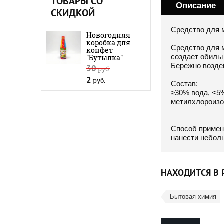
ТОВАРЫ СО
Описание
СКИДКОЙ
Средство для мы
Новогодняя
коробка для
Cредство для м
конфет
создает обильн
"Бутылка"
Бережно возде
30
руб.
2
руб.
Состав:
≥30% вода, <5
метилхлороизо
Способ примен
нанести неболь
НАХОДИТСЯ В 
Бытовая химия