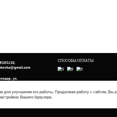
СПОСОБЫ ОПЛАТЫ:
;
9203130
akovka@gmail.com
снодар, ул.
родная, 101
 работы:
ии для улучшения его работы. Продолжая работу с сайтом, Вы 
 с 09:00 до
настройках Вашего браузера.
/ Сб- Вс с
 до 16:00