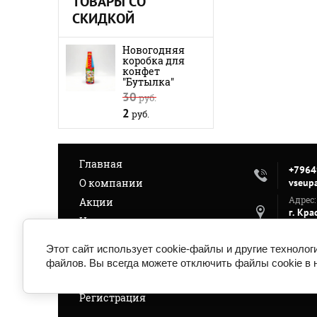
ТОВАРЫ СО
СКИДКОЙ
Новогодняя
коробка для
конфет
"Бутылка"
30
руб.
2
руб.
Главная
+7964
О компании
vseup
Адрес:
Акции
г. Кра
Новости
Приго
Отзывы о нас
Режим
Этот сайт использует cookie-файлы и другие технолог
Пн-Пт
Контакты
файлов. Вы всегда можете отключить файлы cookie в 
18:00 
Оплата и доставка
10:00
Регистрация