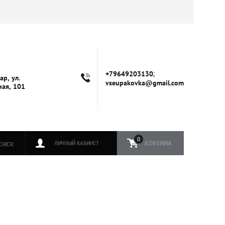
;
+79649203130
ар, ул.
vseupakovka@gmail.com
ая, 101
0
КОРЗИНА
ЛИЧНЫЙ КАБИНЕТ
ОИСК