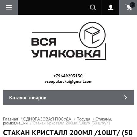
0
;
+79649203130
vseupakovka@gmail.com
Каталог товаров
Главная
/
ОДНОРАЗОВАЯ ПОСУДА
/
Посуда
/
Стаканы,
рюмки,чашки
/ Стакан Кристалл 200мл /10шт/ (50 шт/уп)
СТАКАН КРИСТАЛЛ 200МЛ /10ШТ/ (50