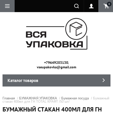
0
;
+79649203130
vseupakovka@gmail.com
Каталог товаров
Главная
/
БУМАЖНАЯ УПАКОВКА
/
Бумажная посуда
/ Бумажный
стакан 400мл для ГН TOTAL КРАФТ /50 шт/
БУМАЖНЫЙ СТАКАН 400МЛ ДЛЯ ГН