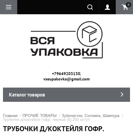
0
;
+79649203130
vseupakovka@gmail.com
Каталог товаров
Главная
/
ПРОЧИЕ ТОВАРЫ
/
Зубочистки, Соломка, Шампура
/
Трубочки д/коктейля гофр. черные (5) 250 шт/уп
ТРУБОЧКИ Д/КОКТЕЙЛЯ ГОФР.