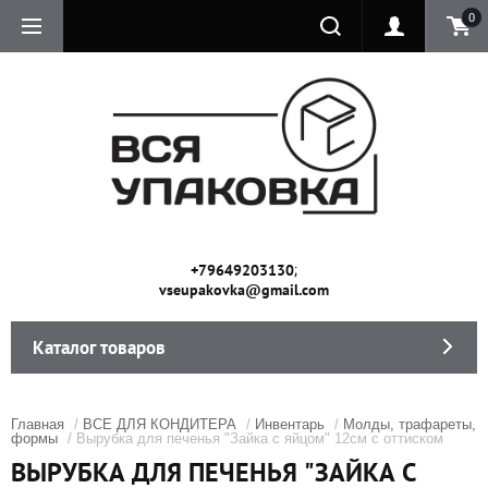
0
;
+79649203130
vseupakovka@gmail.com
Каталог товаров
Главная
/
ВСЕ ДЛЯ КОНДИТЕРА
/
Инвентарь
/
Молды, трафареты,
формы
/ Вырубка для печенья "Зайка с яйцом" 12см с оттиском
ВЫРУБКА ДЛЯ ПЕЧЕНЬЯ "ЗАЙКА С