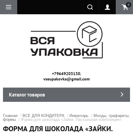
0
;
+79649203130
vseupakovka@gmail.com
Каталог товаров
Главная
/
ВСЕ ДЛЯ КОНДИТЕРА
/
Инвентарь
/
Молды, трафареты,
формы
/ Форма для шоколада «Зайки. Пасхальная композиция»
ФОРМА ДЛЯ ШОКОЛАДА «ЗАЙКИ.