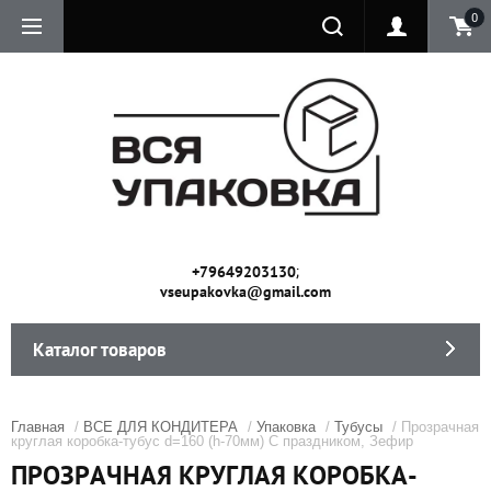
0
;
+79649203130
vseupakovka@gmail.com
Каталог товаров
Главная
/
ВСЕ ДЛЯ КОНДИТЕРА
/
Упаковка
/
Тубусы
/ Прозрачная
круглая коробка-тубус d=160 (h-70мм) С праздником, Зефир
ПРОЗРАЧНАЯ КРУГЛАЯ КОРОБКА-