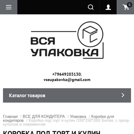
0
;
+79649203130
vseupakovka@gmail.com
Каталог товаров
Главная
/
ВСЕ ДЛЯ КОНДИТЕРА
/
Упаковка
/
Коробки для
кондитеров
/ Коробка под торт и кулич /150*150*200/ Белая, с прозр.
куполом и ложементом
КОРОБКА ПОД ТОРТ И КУЛИЧ