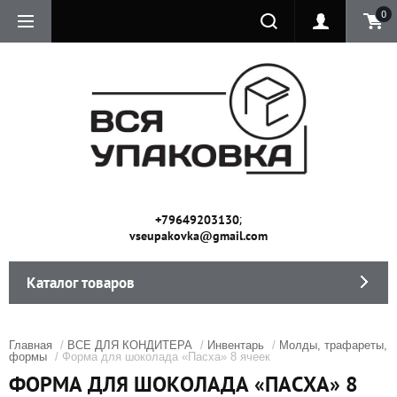
0
;
+79649203130
vseupakovka@gmail.com
Каталог товаров
Главная
/
ВСЕ ДЛЯ КОНДИТЕРА
/
Инвентарь
/
Молды, трафареты,
формы
/ Форма для шоколада «Пасха» 8 ячеек
ФОРМА ДЛЯ ШОКОЛАДА «ПАСХА» 8