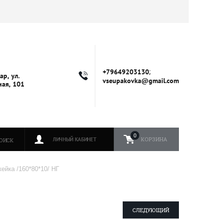
;
+79649203130
ар, ул.
vseupakovka@gmail.com
ая, 101
0
КОРЗИНА
ЛИЧНЫЙ КАБИНЕТ
ОИСК
кейка /160*80*10/ НГ
СЛЕДУЮЩИЙ