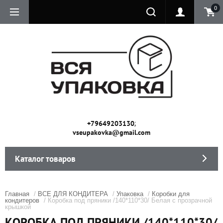
0
;
+79649203130
vseupakovka@gmail.com
Каталог товаров
Главная
/
ВСЕ ДЛЯ КОНДИТЕРА
/
Упаковка
/
Коробки для
кондитеров
/ Коробка под пряники /140*110*30/ Белая с прозрачной
крышкой
КОРОБКА ПОД ПРЯНИКИ /140*110*30/