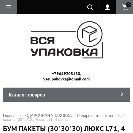
0
;
+79649203130
vseupakovka@gmail.com
Каталог товаров
Главная
/
ПОДАРОЧНАЯ УПАКОВКА
/
Подарочные пакеты
/ Бум
пакеты (30*30*30) Люкс L71, 4 цвета
БУМ ПАКЕТЫ (30*30*30) ЛЮКС L71, 4