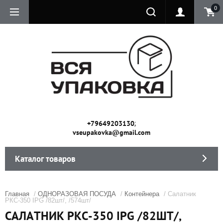
0
;
+79649203130
vseupakovka@gmail.com
Каталог товаров
Главная
/
ОДНОРАЗОВАЯ ПОСУДА
/
Контейнера
/ Салатник
РКС-350 IPG /82шт/, /574шт/
САЛАТНИК РКС-350 IPG /82ШТ/,