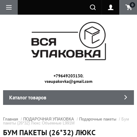
0
;
+79649203130
vseupakovka@gmail.com
Каталог товаров
Главная
/
ПОДАРОЧНАЯ УПАКОВКА
/
Подарочные пакеты
/ Бум
пакеты (26*32) Люкс Объемные L991M
БУМ ПАКЕТЫ (26*32) ЛЮКС